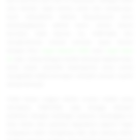
satu bandar togel online resmi dan terpercaya,
kami memahami bahwa kenyamanan serta
keterjangkauan adalah kunci utama dalam
bermain. Oleh karena itu, PUBTOGEL kini
menghadirkan inovasi taruhan super hemat
dengan fitur
togel deposit 5000
atau
togel depo
5k
saja. Cukup dengan modal seharga segelas kopi,
Anda sudah memiliki kesempatan emas untuk
mengubah keberuntungan menjadi jutaan rupiah
setiap harinya!
Tidak hanya unggul dalam urusan modal yang
merakyat, PUBTOGEL juga bangga menjadi
platform dengan
berbagai pasaran terlengkap
di
Asia. Mulai dari pasaran legendaris seperti Togel
Singapore (SGP), Hongkong (HK), dan Sydney (SDY),