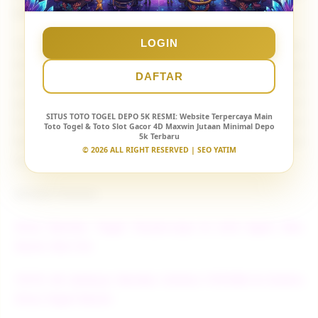
potongan sepeser pun.
LOGIN
Tunggu apa lagi? Jangan biarkan keberuntungan
Anda tertunda. Daftarkan diri Anda sekarang juga
DAFTAR
di
PUBTOGEL
, nikmati keseruan menebak angka di
pasaran terlengkap, dan rasakan sensasi meraih JP
SITUS TOTO TOGEL DEPO 5K RESMI
: Website Terpercaya Main
Paus dengan modal receh depo 5k. Klik tombol
Toto Togel & Toto Slot Gacor 4D Maxwin Jutaan Minimal Depo
5k Terbaru
daftar hari ini dan mulailah perjalanan Anda
© 2026 ALL RIGHT RESERVED | SEO YATIM
menuju jutawan baru bersama
PUBTOGEL
!
Artikel Terkait :
Situs Bandar Togel Terpercaya & Link Agen Slot
Gacor Hari Ini
TOTO 4D Ambyar Bandar Online TOTO88 & Utama
Situs Togel Resmi