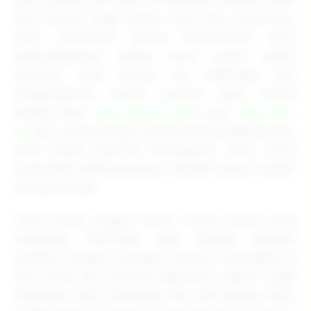
satu bandar togel online resmi dan terpercaya,
kami memahami bahwa kenyamanan serta
keterjangkauan adalah kunci utama dalam
bermain. Oleh karena itu, PUBTOGEL kini
menghadirkan inovasi taruhan super hemat
dengan fitur
togel deposit 5000
atau
togel depo
5k
saja. Cukup dengan modal seharga segelas kopi,
Anda sudah memiliki kesempatan emas untuk
mengubah keberuntungan menjadi jutaan rupiah
setiap harinya!
Tidak hanya unggul dalam urusan modal yang
merakyat, PUBTOGEL juga bangga menjadi
platform dengan
berbagai pasaran terlengkap
di
Asia. Mulai dari pasaran legendaris seperti Togel
Singapore (SGP), Hongkong (HK), dan Sydney (SDY),