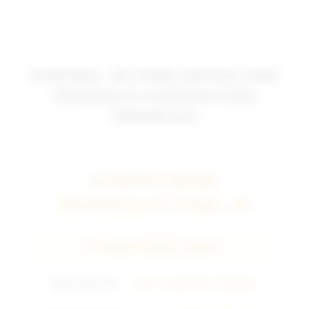
PUBTOGEL : BO TOGEL DEPOSIT 5000
TERAMAN DI 5 BANDAR TOGEL
TERPERCAYA
BANDAR RESMI
TERPERCAYA TOGEL 4D
INFORMASI ENGINE TERBAIK
🔥
Win Rate Slot
98.9% GAMPANG MENANG