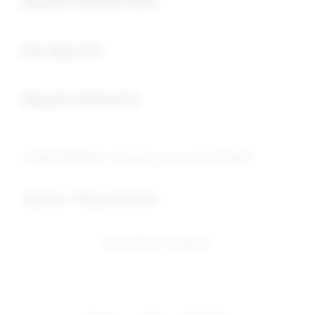
deposit minimal 5000
Buka
slot depo 5rb
Buka
deposit minimal 5k
© 2026 PUBTOGEL. All rights reserved. SEO YATIM
Indonesia / Bahasa Indonesia
Ingin Tetap Terhubung?