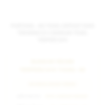
PUBTOGEL : BO TOGEL DEPOSIT 5000
TERAMAN DI 5 BANDAR TOGEL
TERPERCAYA
BANDAR RESMI
TERPERCAYA TOGEL 4D
INFORMASI ENGINE TERBAIK
🔥
Win Rate Slot
98.9% GAMPANG MENANG