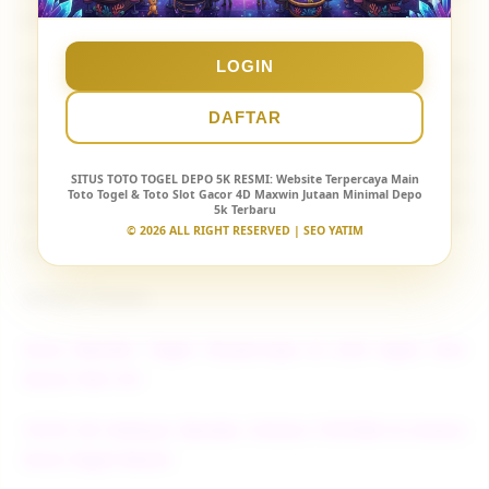
potongan sepeser pun.
LOGIN
Tunggu apa lagi? Jangan biarkan keberuntungan
Anda tertunda. Daftarkan diri Anda sekarang juga
DAFTAR
di
PUBTOGEL
, nikmati keseruan menebak angka di
pasaran terlengkap, dan rasakan sensasi meraih JP
SITUS TOTO TOGEL DEPO 5K RESMI
: Website Terpercaya Main
Paus dengan modal receh depo 5k. Klik tombol
Toto Togel & Toto Slot Gacor 4D Maxwin Jutaan Minimal Depo
5k Terbaru
daftar hari ini dan mulailah perjalanan Anda
© 2026 ALL RIGHT RESERVED | SEO YATIM
menuju jutawan baru bersama
PUBTOGEL
!
Artikel Terkait :
Situs Bandar Togel Terpercaya & Link Agen Slot
Gacor Hari Ini
TOTO 4D Ambyar Bandar Online TOTO88 & Utama
Situs Togel Resmi