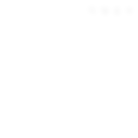
Skip
to
Troli
Login
Navigation
Deposit 5000
content