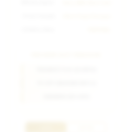
💳
Sistem Deposit
Dana, QRIS, Bank Lokal
⚡
Proses Transaksi
Kilat & Tanpa Potongan
📱
Platform Utama
PUBTOGEL
PROVIDER SLOT TERGACOR
PRAGMATIC PLAY (OLYMPUS)
PG SOFT (MAHJONG WAYS 2)
HABANERO (KOI GATE)
LOGIN
DAFTAR