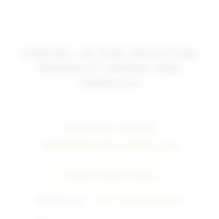
PUBTOGEL : BO TOGEL DEPOSIT 5000
TERAMAN DI 5 BANDAR TOGEL
TERPERCAYA
BANDAR RESMI
TERPERCAYA TOGEL 4D
INFORMASI ENGINE TERBAIK
🔥
Win Rate Slot
98.9% GAMPANG MENANG