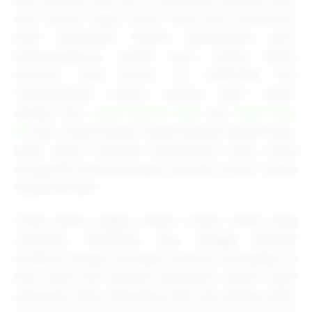
satu bandar togel online resmi dan terpercaya,
kami memahami bahwa kenyamanan serta
keterjangkauan adalah kunci utama dalam
bermain. Oleh karena itu, PUBTOGEL kini
menghadirkan inovasi taruhan super hemat
dengan fitur
togel deposit 5000
atau
togel depo
5k
saja. Cukup dengan modal seharga segelas kopi,
Anda sudah memiliki kesempatan emas untuk
mengubah keberuntungan menjadi jutaan rupiah
setiap harinya!
Tidak hanya unggul dalam urusan modal yang
merakyat, PUBTOGEL juga bangga menjadi
platform dengan
berbagai pasaran terlengkap
di
Asia. Mulai dari pasaran legendaris seperti Togel
Singapore (SGP), Hongkong (HK), dan Sydney (SDY),