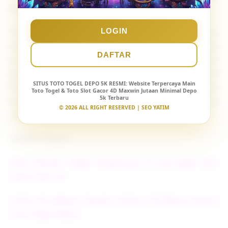
potongan sepeser pun.
LOGIN
Tunggu apa lagi? Jangan biarkan keberuntungan
Anda tertunda. Daftarkan diri Anda sekarang juga
DAFTAR
di
PUBTOGEL
, nikmati keseruan menebak angka di
pasaran terlengkap, dan rasakan sensasi meraih JP
SITUS TOTO TOGEL DEPO 5K RESMI
: Website Terpercaya Main
Paus dengan modal receh depo 5k. Klik tombol
Toto Togel & Toto Slot Gacor 4D Maxwin Jutaan Minimal Depo
5k Terbaru
daftar hari ini dan mulailah perjalanan Anda
© 2026 ALL RIGHT RESERVED | SEO YATIM
menuju jutawan baru bersama
PUBTOGEL
!
Artikel Terkait :
Situs Bandar Togel Terpercaya & Link Agen Slot
Gacor Hari Ini
TOTO 4D Ambyar Bandar Online TOTO88 & Utama
Situs Togel Resmi