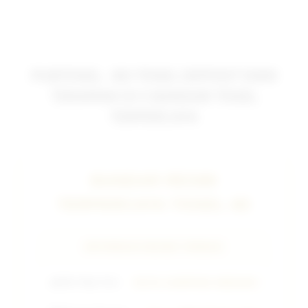
PUBTOGEL : BO TOGEL DEPOSIT 5000
TERAMAN DI 5 BANDAR TOGEL
TERPERCAYA
BANDAR RESMI
TERPERCAYA TOGEL 4D
INFORMASI ENGINE TERBAIK
🔥
Win Rate Slot
98.9% GAMPANG MENANG