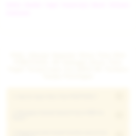
Daftar Bandar Togel Terpercaya Resmi Terbesar
Indonesia
FAQ: Ulasan Seputar Situs Toto Slot
PUBTOGEL 4D Sebagai Situs Toto
Togel Terpercaya Via QRIS 5K Terbaru
Tanpa Potongan
+
1. Apa itu Agen Situs Toto PUBTOGEL?
2. Mengapa minimal deposit harus 5000 via
PUBTOGEL adalah link Agen Situs Toto Online
+
Dana?
terpercaya di Indonesia yang mendukung transaksi
via DANA dan sistem QRIS tanpa potongan dengan
3. Bagaimana jika terjadi kendala saat proses
Metode Dana memungkinkan proses transfer kilat
proses cepat hanya dalam hitungan detik.
+