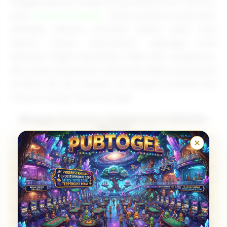
hingga pasaran modern yang paling dicari saat ini,
yaitu
Situs Toto Macau
. Semua pasaran yang kami
sediakan dijamin memiliki lisensi resmi WLA
(World Lottery Association), sehingga hasil
keluaran angka dipastikan 100% adil, transparan,
dan tanpa manipulasi. Anda bisa bebas memasang
taruhan 4D, 3D, maupun 2D dengan minimal bet
terkecil, hanya 100 perak saja!
Mengapa Anda Harus Bergabung di PUBTOGEL
Hari Ini?
Kami menjamin sistem keamanan mutakhir yang
menjaga privasi data Anda tetap aman bersama
kami. Selain itu, proses transaksi deposit dan
withdraw di situs ini sangat kilat, didukung oleh
bank lokal ternama serta e-wallet terpopuler.
Berapapun total kemenangan jackpot yang Anda
dapatkan, pasti akan kami bayar lunas tanpa