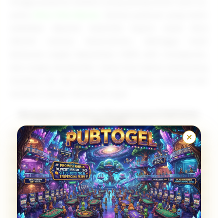
hingga pasaran modern yang paling dicari saat ini,
yaitu
Situs Toto Macau
. Semua pasaran yang kami
sediakan dijamin memiliki lisensi resmi WLA
(World Lottery Association), sehingga hasil
keluaran angka dipastikan 100% adil, transparan,
dan tanpa manipulasi. Anda bisa bebas memasang
taruhan 4D, 3D, maupun 2D dengan minimal bet
terkecil, hanya 100 perak saja!
Mengapa Anda Harus Bergabung di PUBTOGEL
Hari Ini?
Kami menjamin sistem keamanan mutakhir yang
menjaga privasi data Anda tetap aman bersama
kami. Selain itu, proses transaksi deposit dan
withdraw di situs ini sangat kilat, didukung oleh
bank lokal ternama serta e-wallet terpopuler.
Berapapun total kemenangan jackpot yang Anda
dapatkan, pasti akan kami bayar lunas tanpa