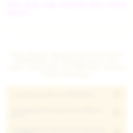
Daftar Bandar Togel Terpercaya Resmi Terbesar
Indonesia
FAQ: Ulasan Seputar Situs Toto Slot
PUBTOGEL 4D Sebagai Situs Toto
Togel Terpercaya Via QRIS 5K Terbaru
Tanpa Potongan
+
1. Apa itu Agen Situs Toto PUBTOGEL?
2. Mengapa minimal deposit harus 5000 via
PUBTOGEL adalah link Agen Situs Toto Online
+
Dana?
terpercaya di Indonesia yang mendukung transaksi
via DANA dan sistem QRIS tanpa potongan dengan
3. Bagaimana jika terjadi kendala saat proses
Metode Dana memungkinkan proses transfer kilat
proses cepat hanya dalam hitungan detik.
+