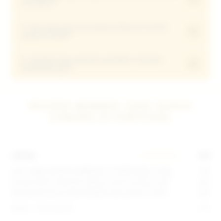
transaksi?
tanpa biaya tambahan, sehingga modal hiburan
hemat 5000 rupiah Anda tetap utuh masuk ke saldo
4. Apa saja jenis permainan hiburan hemat
Jangan khawatir! Layanan support Live Chat VVIP
akun tanpa potongan sepeserpun.
+
yang tersedia?
kami siaga 24 jam penuh untuk membantu
memastikan setiap kendala pengisian saldo minimal
5. Apakah data pribadi pendaftar terjamin
Tersedia ribuan jenis game mulai dari provider slot
deposit 5000 Anda terselesaikan dalam hitungan
+
keamanannya?
ternama seperti Pragmatic Play, PG Soft, dan
detik.
Habanero yang semuanya bisa dimainkan secara
Sangat aman! Kami menggunakan sistem enkripsi
hemat mulai dari modal 5k saja dan juga togel
tingkat tinggi yang memastikan seluruh data
REVIEW MEMBER YANG SUDAH
online.
pendaftar baru tetap terlindungi dan terjaga
GABUNG DI PUBTOGEL
kerahasiaannya.
Antoninius
★★★★★
Suhan
"Hiburan YANG SUDAH GABUNG DI PUBTOGEL paling
"Janga
terpercaya 2026. Tampilan elegan, server enteng, dan
parah.
peluang menangnya nyata banget buat pemain receh."
potonga
Terverifikasi - 3 Hari yang lalu
Terverifi