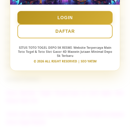
potongan sepeser pun.
LOGIN
Tunggu apa lagi? Jangan biarkan keberuntungan
Anda tertunda. Daftarkan diri Anda sekarang juga
DAFTAR
di
PUBTOGEL
, nikmati keseruan menebak angka di
pasaran terlengkap, dan rasakan sensasi meraih JP
SITUS TOTO TOGEL DEPO 5K RESMI
: Website Terpercaya Main
Paus dengan modal receh depo 5k. Klik tombol
Toto Togel & Toto Slot Gacor 4D Maxwin Jutaan Minimal Depo
5k Terbaru
daftar hari ini dan mulailah perjalanan Anda
© 2026 ALL RIGHT RESERVED | SEO YATIM
menuju jutawan baru bersama
PUBTOGEL
!
Artikel Terkait :
Situs Bandar Togel Terpercaya & Link Agen Slot
Gacor Hari Ini
TOTO 4D Ambyar Bandar Online TOTO88 & Utama
Situs Togel Resmi