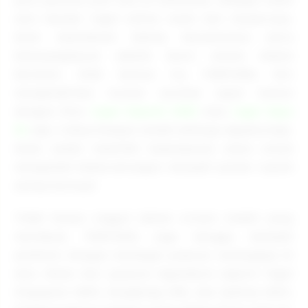
satu bandar togel online resmi dan terpercaya,
kami memahami bahwa kenyamanan serta
keterjangkauan adalah kunci utama dalam
bermain. Oleh karena itu, PUBTOGEL kini
menghadirkan inovasi taruhan super hemat
dengan fitur
togel deposit 5000
atau
togel depo
5k
saja. Cukup dengan modal seharga segelas kopi,
Anda sudah memiliki kesempatan emas untuk
mengubah keberuntungan menjadi jutaan rupiah
setiap harinya!
Tidak hanya unggul dalam urusan modal yang
merakyat, PUBTOGEL juga bangga menjadi
platform dengan
berbagai pasaran terlengkap
di
Asia. Mulai dari pasaran legendaris seperti Togel
Singapore (SGP), Hongkong (HK), dan Sydney (SDY),