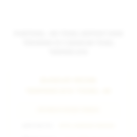
PUBTOGEL : BO TOGEL DEPOSIT 5000
TERAMAN DI 5 BANDAR TOGEL
TERPERCAYA
BANDAR RESMI
TERPERCAYA TOGEL 4D
INFORMASI ENGINE TERBAIK
🔥
Win Rate Slot
98.9% GAMPANG MENANG