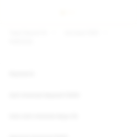
Togel Deposit 5k
>
slot depo 5000
>
PUBTOGEL
Buka
Footer Navigation
Keyword :
Buka
slot minimal deposit 5000
Buka
toto slot minimal depo 5k
Buka