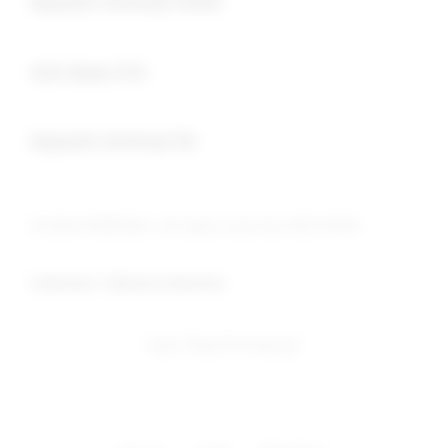
deposit minimal 5000
Buka
slot depo 5rb
Buka
deposit minimal 5k
© 2026 PUBTOGEL. All rights reserved. SEO YATIM
Indonesia / Bahasa Indonesia
Ingin Tetap Terhubung?