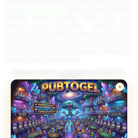
hingga pasaran modern yang paling dicari saat ini,
yaitu
Situs Toto Macau
. Semua pasaran yang kami
sediakan dijamin memiliki lisensi resmi WLA
(World Lottery Association), sehingga hasil
keluaran angka dipastikan 100% adil, transparan,
dan tanpa manipulasi. Anda bisa bebas memasang
taruhan 4D, 3D, maupun 2D dengan minimal bet
terkecil, hanya 100 perak saja!
Mengapa Anda Harus Bergabung di PUBTOGEL
Hari Ini?
Kami menjamin sistem keamanan mutakhir yang
menjaga privasi data Anda tetap aman bersama
kami. Selain itu, proses transaksi deposit dan
withdraw di situs ini sangat kilat, didukung oleh
bank lokal ternama serta e-wallet terpopuler.
Berapapun total kemenangan jackpot yang Anda
dapatkan, pasti akan kami bayar lunas tanpa