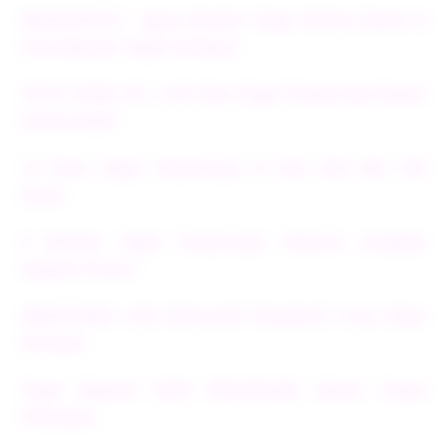
MALIKATOTO - Agen Bandar Togel Online Resmi &
Situs Bandar Togel Terbesar
TOTO TOGEL 4D : Link Toto Togel Terpercaya Resmi
Online No#1
10 Situs Togel Terpercaya & Toto Slot Bet 100
Gacor
5 Bandar Togel Terpercaya Pasaran Lengkap
Hadiah 10 Juta
SPACETOGEL Link Alternatif Penghasil Cuan Depo
5K Dana
Togel Deposit 5000 SPACETOGEL Resmi Tanpa
Potongan