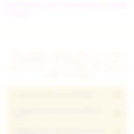
Daftar Bandar Togel Terpercaya Resmi Terbesar
Indonesia
FAQ: Ulasan Seputar Situs Toto Slot
PUBTOGEL 4D Sebagai Situs Toto
Togel Terpercaya Via QRIS 5K Terbaru
Tanpa Potongan
+
1. Apa itu Agen Situs Toto PUBTOGEL?
2. Mengapa minimal deposit harus 5000 via
PUBTOGEL adalah link Agen Situs Toto Online
+
Dana?
terpercaya di Indonesia yang mendukung transaksi
via DANA dan sistem QRIS tanpa potongan dengan
3. Bagaimana jika terjadi kendala saat proses
Metode Dana memungkinkan proses transfer kilat
proses cepat hanya dalam hitungan detik.
+