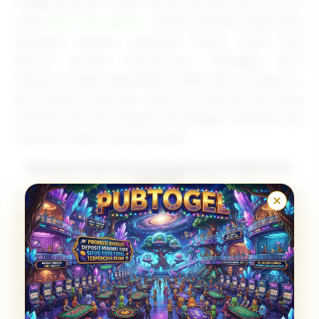
hingga pasaran modern yang paling dicari saat ini,
yaitu
Situs Toto Macau
. Semua pasaran yang kami
sediakan dijamin memiliki lisensi resmi WLA
(World Lottery Association), sehingga hasil
keluaran angka dipastikan 100% adil, transparan,
dan tanpa manipulasi. Anda bisa bebas memasang
taruhan 4D, 3D, maupun 2D dengan minimal bet
terkecil, hanya 100 perak saja!
Mengapa Anda Harus Bergabung di PUBTOGEL
Hari Ini?
Kami menjamin sistem keamanan mutakhir yang
menjaga privasi data Anda tetap aman bersama
kami. Selain itu, proses transaksi deposit dan
withdraw di situs ini sangat kilat, didukung oleh
bank lokal ternama serta e-wallet terpopuler.
Berapapun total kemenangan jackpot yang Anda
dapatkan, pasti akan kami bayar lunas tanpa