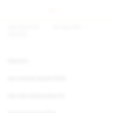
Togel Deposit 5k
>
slot depo 5000
>
PUBTOGEL
Buka
Footer Navigation
Keyword :
Buka
slot minimal deposit 5000
Buka
toto slot minimal depo 5k
Buka