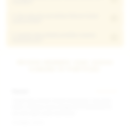
transaksi?
tanpa biaya tambahan, sehingga modal hiburan
hemat 5000 rupiah Anda tetap utuh masuk ke saldo
4. Apa saja jenis permainan hiburan hemat
Jangan khawatir! Layanan support Live Chat VVIP
akun tanpa potongan sepeserpun.
+
yang tersedia?
kami siaga 24 jam penuh untuk membantu
memastikan setiap kendala pengisian saldo minimal
5. Apakah data pribadi pendaftar terjamin
Tersedia ribuan jenis game mulai dari provider slot
deposit 5000 Anda terselesaikan dalam hitungan
+
keamanannya?
ternama seperti Pragmatic Play, PG Soft, dan
detik.
Habanero yang semuanya bisa dimainkan secara
Sangat aman! Kami menggunakan sistem enkripsi
hemat mulai dari modal 5k saja dan juga togel
tingkat tinggi yang memastikan seluruh data
REVIEW MEMBER YANG SUDAH
online.
pendaftar baru tetap terlindungi dan terjaga
GABUNG DI PUBTOGEL
kerahasiaannya.
Rayman
★★★★★
"Engine dan provider terbaik emang beda, main game
Gates of Olympus lancar banget di HP. Modal depo 5k
aja udah dapet scatter berkali-kali."
Terverifikasi - Hari Ini