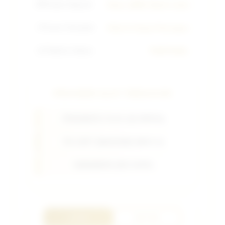
💳
Sistem Deposit
Dana, QRIS, Bank Lokal
⚡
Proses Transaksi
Kilat & Tanpa Potongan
📱
Platform Utama
PUBTOGEL
PROVIDER SLOT TERGACOR
PRAGMATIC PLAY (OLYMPUS)
PG SOFT (MAHJONG WAYS 2)
HABANERO (KOI GATE)
LOGIN
DAFTAR