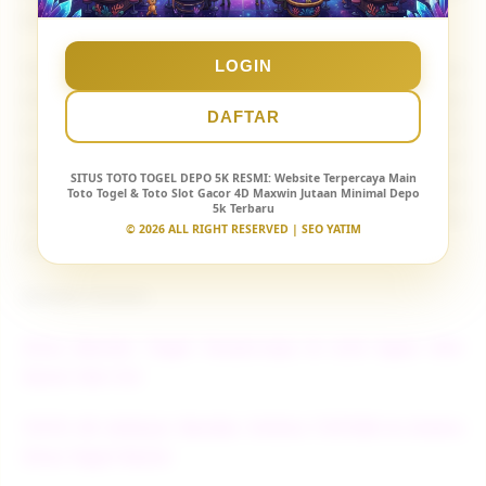
potongan sepeser pun.
LOGIN
Tunggu apa lagi? Jangan biarkan keberuntungan
Anda tertunda. Daftarkan diri Anda sekarang juga
DAFTAR
di
PUBTOGEL
, nikmati keseruan menebak angka di
pasaran terlengkap, dan rasakan sensasi meraih JP
SITUS TOTO TOGEL DEPO 5K RESMI
: Website Terpercaya Main
Paus dengan modal receh depo 5k. Klik tombol
Toto Togel & Toto Slot Gacor 4D Maxwin Jutaan Minimal Depo
5k Terbaru
daftar hari ini dan mulailah perjalanan Anda
© 2026 ALL RIGHT RESERVED | SEO YATIM
menuju jutawan baru bersama
PUBTOGEL
!
Artikel Terkait :
Situs Bandar Togel Terpercaya & Link Agen Slot
Gacor Hari Ini
TOTO 4D Ambyar Bandar Online TOTO88 & Utama
Situs Togel Resmi