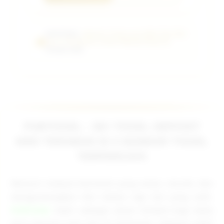
PUBTOGEL:
Website Terpercaya Main Toto Slot
Gacor 4D Maxwin Jutaan Minimal Depo 5k
Terbaik 2026.
PUBTOGEL : BO TOGEL DEPOSIT
5000 TERAMAN DI 5 BANDAR TOGEL
TERPERCAYA
Mencari tempat bertaruh yang aman, murah, dan
menguntungkan kini bukan lagi hal yang sulit.
PUBTOGEL
hadir sebagai solusi terbaik bagi Anda
para pecinta judi toto di Indonesia. Sebagai salah