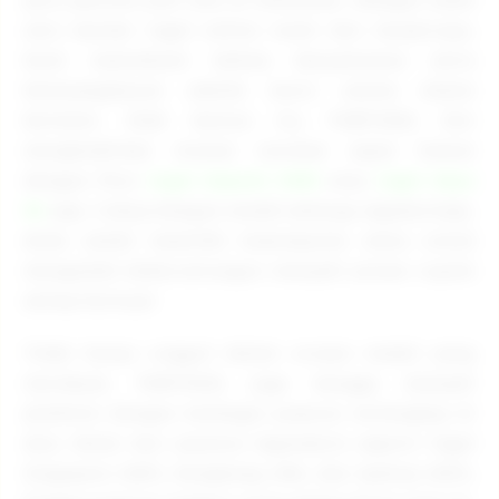
satu bandar togel online resmi dan terpercaya,
kami memahami bahwa kenyamanan serta
keterjangkauan adalah kunci utama dalam
bermain. Oleh karena itu, PUBTOGEL kini
menghadirkan inovasi taruhan super hemat
dengan fitur
togel deposit 5000
atau
togel depo
5k
saja. Cukup dengan modal seharga segelas kopi,
Anda sudah memiliki kesempatan emas untuk
mengubah keberuntungan menjadi jutaan rupiah
setiap harinya!
Tidak hanya unggul dalam urusan modal yang
merakyat, PUBTOGEL juga bangga menjadi
platform dengan
berbagai pasaran terlengkap
di
Asia. Mulai dari pasaran legendaris seperti Togel
Singapore (SGP), Hongkong (HK), dan Sydney (SDY),