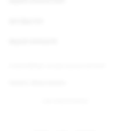
deposit minimal 5000
Buka
slot depo 5rb
Buka
deposit minimal 5k
© 2026 PUBTOGEL. All rights reserved. SEO YATIM
Indonesia / Bahasa Indonesia
Ingin Tetap Terhubung?