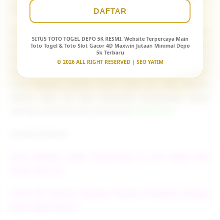
potongan sepeser pun.
DAFTAR
Tunggu apa lagi? Jangan biarkan keberuntungan
SITUS TOTO TOGEL DEPO 5K RESMI
: Website Terpercaya Main
Anda tertunda. Daftarkan diri Anda sekarang juga
Toto Togel & Toto Slot Gacor 4D Maxwin Jutaan Minimal Depo
5k Terbaru
di
PUBTOGEL
, nikmati keseruan menebak angka di
© 2026 ALL RIGHT RESERVED | SEO YATIM
pasaran terlengkap, dan rasakan sensasi meraih JP
Paus dengan modal receh depo 5k. Klik tombol
daftar hari ini dan mulailah perjalanan Anda
menuju jutawan baru bersama
PUBTOGEL
!
Artikel Terkait :
Situs Bandar Togel Terpercaya & Link Agen Slot
Gacor Hari Ini
TOTO 4D Ambyar Bandar Online TOTO88 & Utama
Situs Togel Resmi