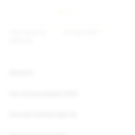
Togel Deposit 5k
>
slot depo 5000
>
PUBTOGEL
Buka
Footer Navigation
Keyword :
Buka
slot minimal deposit 5000
Buka
toto slot minimal depo 5k
Buka