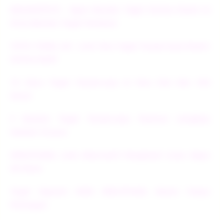
MALIKATOTO - Agen Bandar Togel Online Resmi &
Situs Bandar Togel Terbesar
TOTO TOGEL 4D : Link Toto Togel Terpercaya Resmi
Online No#1
10 Situs Togel Terpercaya & Toto Slot Bet 100
Gacor
5 Bandar Togel Terpercaya Pasaran Lengkap
Hadiah 10 Juta
SPACETOGEL Link Alternatif Penghasil Cuan Depo
5K Dana
Togel Deposit 5000 SPACETOGEL Resmi Tanpa
Potongan