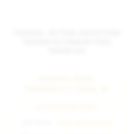
PUBTOGEL : BO TOGEL DEPOSIT 5000
TERAMAN DI 5 BANDAR TOGEL
TERPERCAYA
BANDAR RESMI
TERPERCAYA TOGEL 4D
INFORMASI ENGINE TERBAIK
🔥
Win Rate Slot
98.9% GAMPANG MENANG