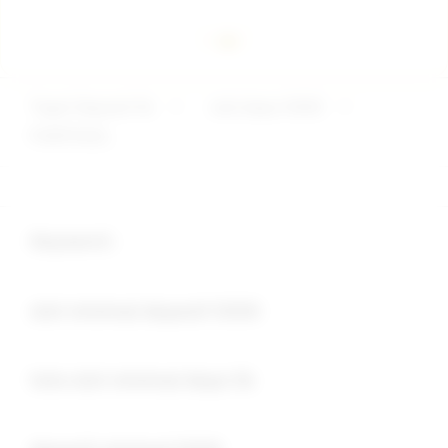
Togel Deposit 5k
>
slot depo 5000
>
PUBTOGEL
Buka
Footer Navigation
Keyword :
Buka
slot minimal deposit 5000
Buka
toto slot minimal depo 5k
Buka