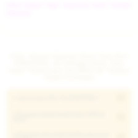
Daftar Bandar Togel Terpercaya Resmi Terbesar
Indonesia
FAQ: Ulasan Seputar Situs Toto Slot
PUBTOGEL 4D Sebagai Situs Toto
Togel Terpercaya Via QRIS 5K Terbaru
Tanpa Potongan
+
1. Apa itu Agen Situs Toto PUBTOGEL?
2. Mengapa minimal deposit harus 5000 via
PUBTOGEL adalah link Agen Situs Toto Online
+
Dana?
terpercaya di Indonesia yang mendukung transaksi
via DANA dan sistem QRIS tanpa potongan dengan
3. Bagaimana jika terjadi kendala saat proses
Metode Dana memungkinkan proses transfer kilat
proses cepat hanya dalam hitungan detik.
+