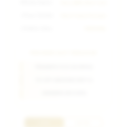
💳
Sistem Deposit
Dana, QRIS, Bank Lokal
⚡
Proses Transaksi
Kilat & Tanpa Potongan
📱
Platform Utama
PUBTOGEL
PROVIDER SLOT TERGACOR
PRAGMATIC PLAY (OLYMPUS)
PG SOFT (MAHJONG WAYS 2)
HABANERO (KOI GATE)
LOGIN
DAFTAR