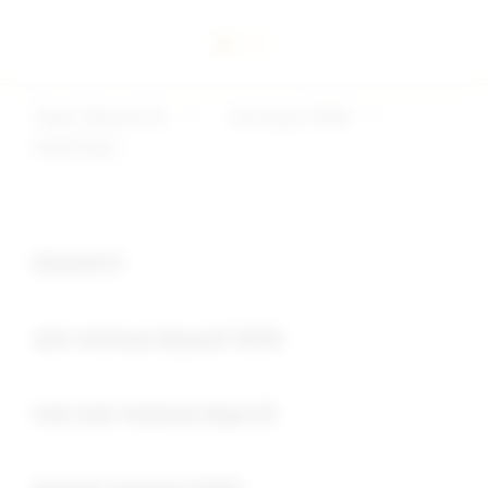
Togel Deposit 5k
>
slot depo 5000
>
PUBTOGEL
Buka
Footer Navigation
Keyword :
Buka
slot minimal deposit 5000
Buka
toto slot minimal depo 5k
Buka