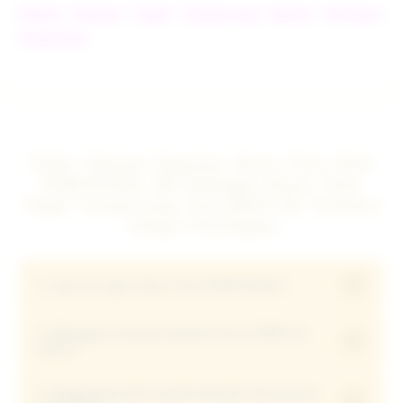
Daftar Bandar Togel Terpercaya Resmi Terbesar
Indonesia
FAQ: Ulasan Seputar Situs Toto Slot
PUBTOGEL 4D Sebagai Situs Toto
Togel Terpercaya Via QRIS 5K Terbaru
Tanpa Potongan
+
1. Apa itu Agen Situs Toto PUBTOGEL?
2. Mengapa minimal deposit harus 5000 via
PUBTOGEL adalah link Agen Situs Toto Online
+
Dana?
terpercaya di Indonesia yang mendukung transaksi
via DANA dan sistem QRIS tanpa potongan dengan
3. Bagaimana jika terjadi kendala saat proses
Metode Dana memungkinkan proses transfer kilat
proses cepat hanya dalam hitungan detik.
+