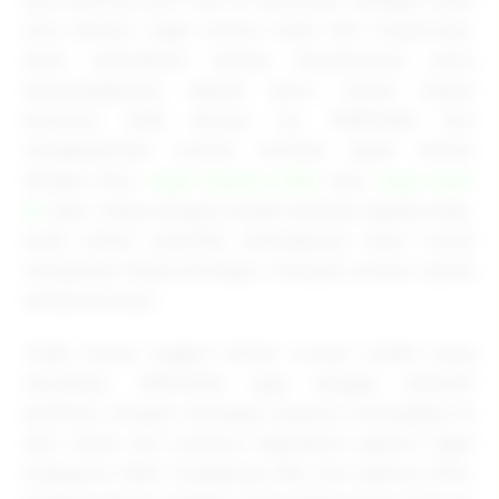
satu bandar togel online resmi dan terpercaya,
kami memahami bahwa kenyamanan serta
keterjangkauan adalah kunci utama dalam
bermain. Oleh karena itu, PUBTOGEL kini
menghadirkan inovasi taruhan super hemat
dengan fitur
togel deposit 5000
atau
togel depo
5k
saja. Cukup dengan modal seharga segelas kopi,
Anda sudah memiliki kesempatan emas untuk
mengubah keberuntungan menjadi jutaan rupiah
setiap harinya!
Tidak hanya unggul dalam urusan modal yang
merakyat, PUBTOGEL juga bangga menjadi
platform dengan
berbagai pasaran terlengkap
di
Asia. Mulai dari pasaran legendaris seperti Togel
Singapore (SGP), Hongkong (HK), dan Sydney (SDY),