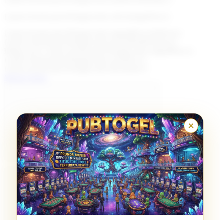
{{priceAnchor.priceWrapper.info.ceExchangePrice}}
{{priceAnchor.priceWrapper.info.orignalPriceAddText}}
{{priceAnchor.priceWrapper.info.lowestWasPricetext}}
Harga awal:
{{priceAnchor.priceWrapper.info.orignalPrice}}
{{priceAnchor.priceWrapper.info.savePrice}}
{{priceAnchor.priceWrapper.info.disclaimer}}
Masuk
Daftar