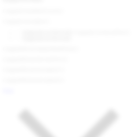
{{upgrade.learnMoreCta.text}}
{{upgrade.description}}
{{upgrade.yesAttr.text}}
{{upgrade.yesAttr.subText}}
{{upgrade.noAttr.text}}
{{upgradeResult.displayModelName}}
{{upgradeResult.discountText1}}
{{upgradeResult.description1}}
{{upgradeResult.description2}}
Tutup