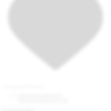
{{calculator.emiAttr.text}}
{{between.purchase.text}}
{{between.nonPurchase.text}}
{{upgrade.title}}