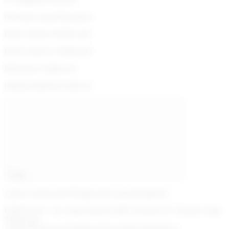
Pencarian yang Disarankan
PENCARIAN POPULER
PENCARIAN TERBARU
PRODUK TERKAIT
DIREKOMENDASIKAN
Tutup
{{priceAnchor.priceWrapper.info.noLineOrignal}}
PUBTOGEL : Bo Togel Deposit 5000 Teraman Di 5 Bandar Togel
Terpercaya
{{priceAnchor.priceWrapper.info.totalPriceMonthly}}