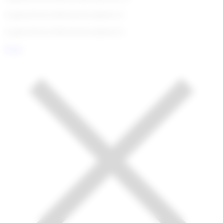
{{galaxyForeverResult.description1}}
{{galaxyForeverResult.description2}}
Tutup