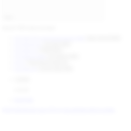
Next
deposit 5000 tanpa potongan
Agen Situs Toto
togel minimal deposit 5000
depo minimal 5000
Togel Deposit 5k
slot depo 5000
Togel Depo 5k
PUBTOGEL
Togel Deposit 5000
slot deposit 5000
slot 5k
Togel Minimal Depo 5k
togel Depo 5k
minimal depo 5000
LOGIN
LOGIN
DAFTAR
DAFTAR
Receive up to 5% of your purchase back in points.