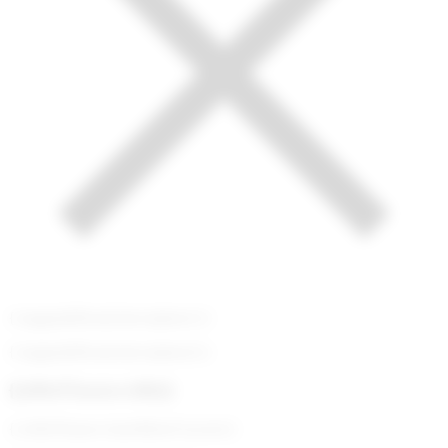
{{upgradeResult.description1}}
{{upgradeResult.description2}}
{{offerFinance.title}}
{{offerFinance.learnMoreCta.text}}