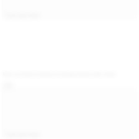
Tutup Layar Popup
Maaf, persediaan barang di keranjang belanja tidak cukup.
OK
Tutup Layar Popup