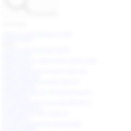
Deposit 5000
FEATURED
Galaxy Z Fold7
BARU
Galaxy S25 FE
Galaxy Tab S11
Galaxy Watch Ultra
Galaxy Buds3 FE
QLED 4K TV
Crystal UHD 4K TV
The Frame TV
Q-series Soundbar