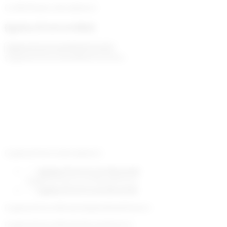
{{offerFinance.description}}
{{galaxyForever.title}}
{{galaxyForever.learnMoreCta.text}}
{{galaxyForever.learnMoreCta.text}}
{{galaxyForever.description}}
{{galaxyForever.yesAttr.text}}
{{galaxyForever.yesAttr.subText}}
{{galaxyForever.noAttr.text}}
{{galaxyForeverResult.displayModelName}}
{{galaxyForeverResult.discountText1}}