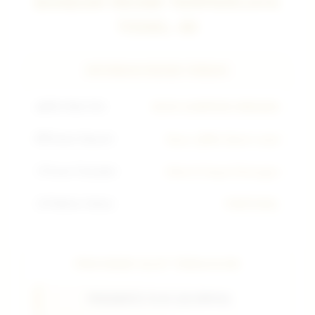
BANDAR RESMI TERPERCAYA
TOGEL 4D
INFORMASI ENGINE TERBAIK
🔥
Win Rate Slot
98.9% GAMPANG MENANG
💳
Sistem Deposit
Dana, QRIS, Bank Lokal
⚡
Proses Transaksi
Kilat & Tanpa Potongan
📱
Platform Utama
PUBTOGEL
PROVIDER SLOT TERGACOR
PRAGMATIC PLAY (OLYMPUS)