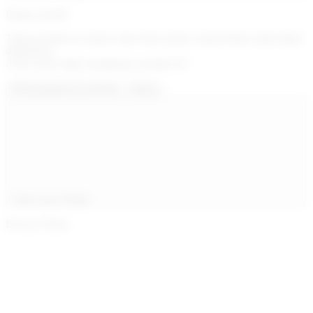
Hapus produk
Tanpa produk ini, kupon atau kode promo yang berlaku tidak dapat
ditukarkan.
Anda yakin ingin menghapus produk ini?
PMuhandarkan ke wishlist
Hapus
Tutup Layar Popup
Privacy Policy