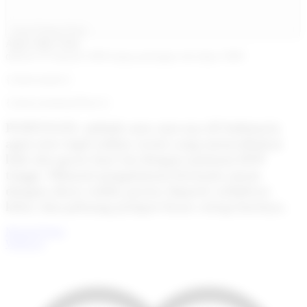
Layer Popup Close
Agen Situs Toto
deposit 5k
deposit 5000 tanpa potongan
slot depo 5000
{{item.name}}
{{item.summaryPrice}}
PUBTOGEL adalah satu satu nya di Indonesia
agen toto togel online resmi yang menyediakan
link slot gacor hari ini dengan jaminan RTP
tinggi. Nikmati pengalaman bermain aman
dengan akses stabil, proses deposit-withdraw
kilat, dan peluang jackpot besar setiap harinya.
Masuk/Daftar
WishList