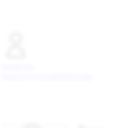
Buka Menu Saya
Receive up to 5% of your purchase back in points.