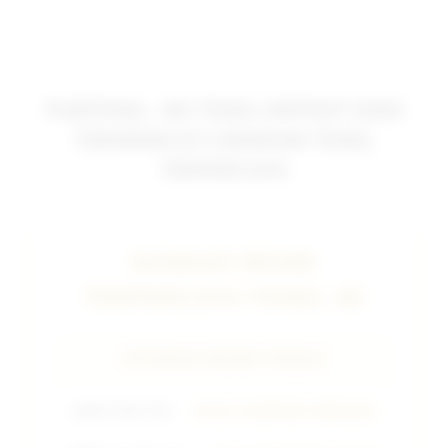
PUBTOGEL : BO TOGEL DEPOSIT 5000
TERAMAN DI 5 BANDAR TOGEL
TERPERCAYA
BANDAR RESMI
TERPERCAYA TOGEL 4D
INFORMASI ENGINE TERBAIK
🔥
Win Rate Slot
98.9% GAMPANG MENANG