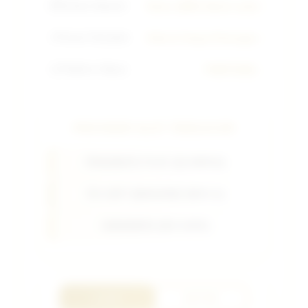
💳
Sistem Deposit
Dana, QRIS, Bank Lokal
⚡
Proses Transaksi
Kilat & Tanpa Potongan
📱
Platform Utama
PUBTOGEL
PROVIDER SLOT TERGACOR
PRAGMATIC PLAY (OLYMPUS)
PG SOFT (MAHJONG WAYS 2)
HABANERO (KOI GATE)
LOGIN
DAFTAR