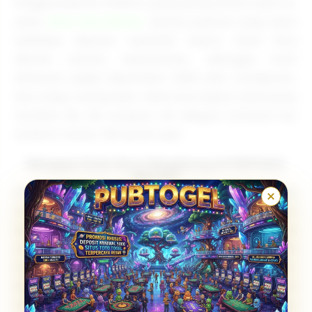
hingga pasaran modern yang paling dicari saat ini,
yaitu
Situs Toto Macau
. Semua pasaran yang kami
sediakan dijamin memiliki lisensi resmi WLA
(World Lottery Association), sehingga hasil
keluaran angka dipastikan 100% adil, transparan,
dan tanpa manipulasi. Anda bisa bebas memasang
taruhan 4D, 3D, maupun 2D dengan minimal bet
terkecil, hanya 100 perak saja!
Mengapa Anda Harus Bergabung di PUBTOGEL
Hari Ini?
Kami menjamin sistem keamanan mutakhir yang
menjaga privasi data Anda tetap aman bersama
kami. Selain itu, proses transaksi deposit dan
withdraw di situs ini sangat kilat, didukung oleh
bank lokal ternama serta e-wallet terpopuler.
Berapapun total kemenangan jackpot yang Anda
dapatkan, pasti akan kami bayar lunas tanpa