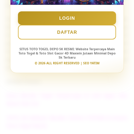
potongan sepeser pun.
LOGIN
Tunggu apa lagi? Jangan biarkan keberuntungan
Anda tertunda. Daftarkan diri Anda sekarang juga
DAFTAR
di
PUBTOGEL
, nikmati keseruan menebak angka di
pasaran terlengkap, dan rasakan sensasi meraih JP
SITUS TOTO TOGEL DEPO 5K RESMI
: Website Terpercaya Main
Paus dengan modal receh depo 5k. Klik tombol
Toto Togel & Toto Slot Gacor 4D Maxwin Jutaan Minimal Depo
5k Terbaru
daftar hari ini dan mulailah perjalanan Anda
© 2026 ALL RIGHT RESERVED | SEO YATIM
menuju jutawan baru bersama
PUBTOGEL
!
Artikel Terkait :
Situs Bandar Togel Terpercaya & Link Agen Slot
Gacor Hari Ini
TOTO 4D Ambyar Bandar Online TOTO88 & Utama
Situs Togel Resmi