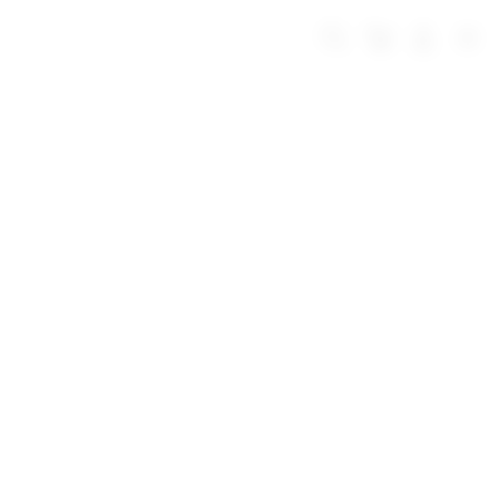
Skip
to
Troli
Login
Navigation
Deposit 5000
content