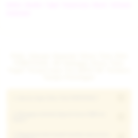
Daftar Bandar Togel Terpercaya Resmi Terbesar
Indonesia
FAQ: Ulasan Seputar Situs Toto Slot
PUBTOGEL 4D Sebagai Situs Toto
Togel Terpercaya Via QRIS 5K Terbaru
Tanpa Potongan
+
1. Apa itu Agen Situs Toto PUBTOGEL?
2. Mengapa minimal deposit harus 5000 via
PUBTOGEL adalah link Agen Situs Toto Online
+
Dana?
terpercaya di Indonesia yang mendukung transaksi
via DANA dan sistem QRIS tanpa potongan dengan
3. Bagaimana jika terjadi kendala saat proses
Metode Dana memungkinkan proses transfer kilat
proses cepat hanya dalam hitungan detik.
+