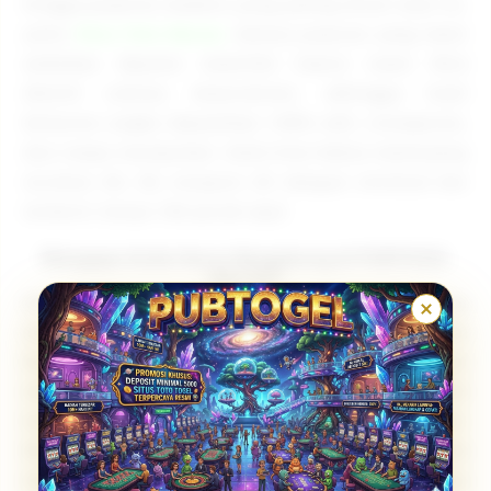
hingga pasaran modern yang paling dicari saat ini,
yaitu
Situs Toto Macau
. Semua pasaran yang kami
sediakan dijamin memiliki lisensi resmi WLA
(World Lottery Association), sehingga hasil
keluaran angka dipastikan 100% adil, transparan,
dan tanpa manipulasi. Anda bisa bebas memasang
taruhan 4D, 3D, maupun 2D dengan minimal bet
terkecil, hanya 100 perak saja!
Mengapa Anda Harus Bergabung di PUBTOGEL
Hari Ini?
Kami menjamin sistem keamanan mutakhir yang
menjaga privasi data Anda tetap aman bersama
kami. Selain itu, proses transaksi deposit dan
withdraw di situs ini sangat kilat, didukung oleh
bank lokal ternama serta e-wallet terpopuler.
Berapapun total kemenangan jackpot yang Anda
dapatkan, pasti akan kami bayar lunas tanpa