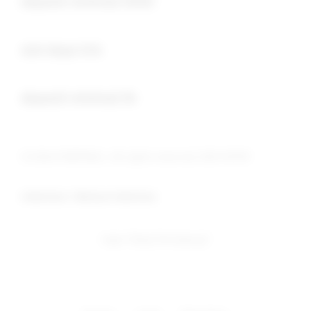
deposit minimal 5000
Buka
slot depo 5rb
Buka
deposit minimal 5k
© 2026 PUBTOGEL. All rights reserved. SEO YATIM
Indonesia / Bahasa Indonesia
Ingin Tetap Terhubung?