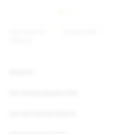
Togel Deposit 5k
>
slot depo 5000
>
PUBTOGEL
Buka
Footer Navigation
Keyword :
Buka
slot minimal deposit 5000
Buka
toto slot minimal depo 5k
Buka