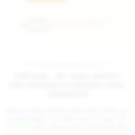
PUBTOGEL:
Website Terpercaya Main Toto Slot
Gacor 4D Maxwin Jutaan Minimal Depo 5k
Terbaik 2026.
PUBTOGEL : BO TOGEL DEPOSIT
5000 TERAMAN DI 5 BANDAR TOGEL
TERPERCAYA
Mencari tempat bertaruh yang aman, murah, dan
menguntungkan kini bukan lagi hal yang sulit.
PUBTOGEL
hadir sebagai solusi terbaik bagi Anda
para pecinta judi toto di Indonesia. Sebagai salah