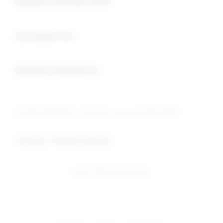
deposit minimal 5000
Buka
slot depo 5rb
Buka
deposit minimal 5k
© 2026 PUBTOGEL. All rights reserved. SEO YATIM
Indonesia / Bahasa Indonesia
Ingin Tetap Terhubung?