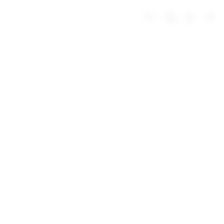
Skip
to
Troli
Login
Navigation
Deposit 5000
content