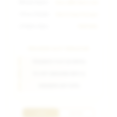
💳
Sistem Deposit
Dana, QRIS, Bank Lokal
⚡
Proses Transaksi
Kilat & Tanpa Potongan
📱
Platform Utama
PUBTOGEL
PROVIDER SLOT TERGACOR
PRAGMATIC PLAY (OLYMPUS)
PG SOFT (MAHJONG WAYS 2)
HABANERO (KOI GATE)
LOGIN
DAFTAR