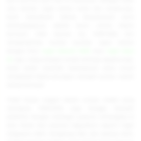
satu bandar togel online resmi dan terpercaya,
kami memahami bahwa kenyamanan serta
keterjangkauan adalah kunci utama dalam
bermain. Oleh karena itu, PUBTOGEL kini
menghadirkan inovasi taruhan super hemat
dengan fitur
togel deposit 5000
atau
togel depo
5k
saja. Cukup dengan modal seharga segelas kopi,
Anda sudah memiliki kesempatan emas untuk
mengubah keberuntungan menjadi jutaan rupiah
setiap harinya!
Tidak hanya unggul dalam urusan modal yang
merakyat, PUBTOGEL juga bangga menjadi
platform dengan
berbagai pasaran terlengkap
di
Asia. Mulai dari pasaran legendaris seperti Togel
Singapore (SGP), Hongkong (HK), dan Sydney (SDY),