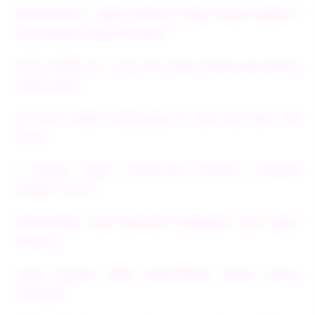
MALIKATOTO - Agen Bandar Togel Online Resmi &
Situs Bandar Togel Terbesar
TOTO TOGEL 4D : Link Toto Togel Terpercaya Resmi
Online No#1
10 Situs Togel Terpercaya & Toto Slot Bet 100
Gacor
5 Bandar Togel Terpercaya Pasaran Lengkap
Hadiah 10 Juta
SPACETOGEL Link Alternatif Penghasil Cuan Depo
5K Dana
Togel Deposit 5000 SPACETOGEL Resmi Tanpa
Potongan