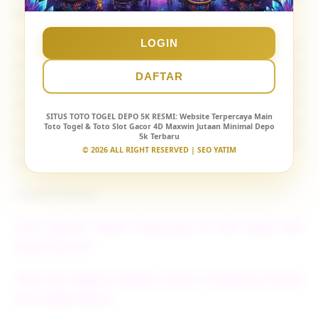
potongan sepeser pun.
LOGIN
Tunggu apa lagi? Jangan biarkan keberuntungan
Anda tertunda. Daftarkan diri Anda sekarang juga
DAFTAR
di
PUBTOGEL
, nikmati keseruan menebak angka di
pasaran terlengkap, dan rasakan sensasi meraih JP
SITUS TOTO TOGEL DEPO 5K RESMI
: Website Terpercaya Main
Paus dengan modal receh depo 5k. Klik tombol
Toto Togel & Toto Slot Gacor 4D Maxwin Jutaan Minimal Depo
5k Terbaru
daftar hari ini dan mulailah perjalanan Anda
© 2026 ALL RIGHT RESERVED | SEO YATIM
menuju jutawan baru bersama
PUBTOGEL
!
Artikel Terkait :
Situs Bandar Togel Terpercaya & Link Agen Slot
Gacor Hari Ini
TOTO 4D Ambyar Bandar Online TOTO88 & Utama
Situs Togel Resmi