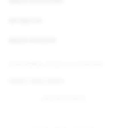
deposit minimal 5000
Buka
slot depo 5rb
Buka
deposit minimal 5k
© 2026 PUBTOGEL. All rights reserved. SEO YATIM
Indonesia / Bahasa Indonesia
Ingin Tetap Terhubung?