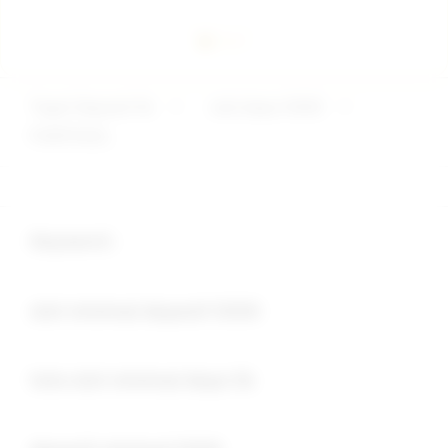
Togel Deposit 5k
>
slot depo 5000
>
PUBTOGEL
Buka
Footer Navigation
Keyword :
Buka
slot minimal deposit 5000
Buka
toto slot minimal depo 5k
Buka