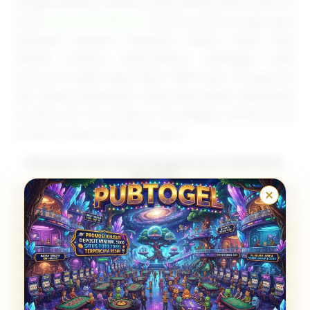
hingga pasaran modern yang paling dicari saat ini,
yaitu
Situs Toto Macau
. Semua pasaran yang kami
sediakan dijamin memiliki lisensi resmi WLA
(World Lottery Association), sehingga hasil
keluaran angka dipastikan 100% adil, transparan,
dan tanpa manipulasi. Anda bisa bebas memasang
taruhan 4D, 3D, maupun 2D dengan minimal bet
terkecil, hanya 100 perak saja!
Mengapa Anda Harus Bergabung di PUBTOGEL
Hari Ini?
Kami menjamin sistem keamanan mutakhir yang
menjaga privasi data Anda tetap aman bersama
kami. Selain itu, proses transaksi deposit dan
withdraw di situs ini sangat kilat, didukung oleh
bank lokal ternama serta e-wallet terpopuler.
Berapapun total kemenangan jackpot yang Anda
dapatkan, pasti akan kami bayar lunas tanpa