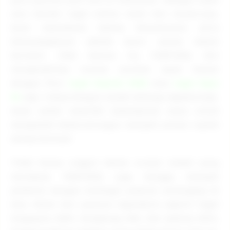
satu bandar togel online resmi dan terpercaya,
kami memahami bahwa kenyamanan serta
keterjangkauan adalah kunci utama dalam
bermain. Oleh karena itu, PUBTOGEL kini
menghadirkan inovasi taruhan super hemat
dengan fitur
togel deposit 5000
atau
togel depo
5k
saja. Cukup dengan modal seharga segelas kopi,
Anda sudah memiliki kesempatan emas untuk
mengubah keberuntungan menjadi jutaan rupiah
setiap harinya!
Tidak hanya unggul dalam urusan modal yang
merakyat, PUBTOGEL juga bangga menjadi
platform dengan
berbagai pasaran terlengkap
di
Asia. Mulai dari pasaran legendaris seperti Togel
Singapore (SGP), Hongkong (HK), dan Sydney (SDY),