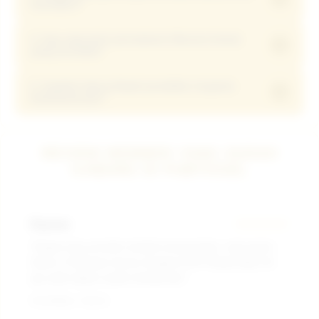
transaksi?
tanpa biaya tambahan, sehingga modal hiburan
hemat 5000 rupiah Anda tetap utuh masuk ke saldo
4. Apa saja jenis permainan hiburan hemat
Jangan khawatir! Layanan support Live Chat VVIP
akun tanpa potongan sepeserpun.
+
yang tersedia?
kami siaga 24 jam penuh untuk membantu
memastikan setiap kendala pengisian saldo minimal
5. Apakah data pribadi pendaftar terjamin
Tersedia ribuan jenis game mulai dari provider slot
deposit 5000 Anda terselesaikan dalam hitungan
+
keamanannya?
ternama seperti Pragmatic Play, PG Soft, dan
detik.
Habanero yang semuanya bisa dimainkan secara
Sangat aman! Kami menggunakan sistem enkripsi
hemat mulai dari modal 5k saja dan juga togel
tingkat tinggi yang memastikan seluruh data
REVIEW MEMBER YANG SUDAH
online.
pendaftar baru tetap terlindungi dan terjaga
GABUNG DI PUBTOGEL
kerahasiaannya.
Rayman
★★★★★
"Engine dan provider terbaik emang beda, main game
Gates of Olympus lancar banget di HP. Modal depo 5k
aja udah dapet scatter berkali-kali."
Terverifikasi - Hari Ini