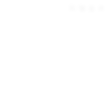
Skip
to
Troli
Login
Navigation
Deposit 5000
content