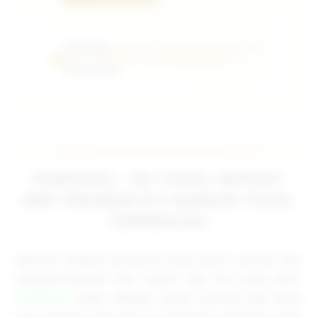
PUBTOGEL:
Website Terpercaya Main Toto Slot
Gacor 4D Maxwin Jutaan Minimal Depo 5k
Terbaik 2026.
PUBTOGEL : BO TOGEL DEPOSIT
5000 TERAMAN DI 5 BANDAR TOGEL
TERPERCAYA
Mencari tempat bertaruh yang aman, murah, dan
menguntungkan kini bukan lagi hal yang sulit.
PUBTOGEL
hadir sebagai solusi terbaik bagi Anda
para pecinta judi toto di Indonesia. Sebagai salah