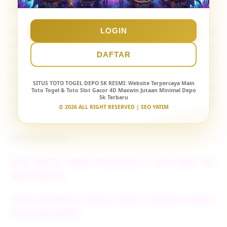
potongan sepeser pun.
LOGIN
Tunggu apa lagi? Jangan biarkan keberuntungan
Anda tertunda. Daftarkan diri Anda sekarang juga
DAFTAR
di
PUBTOGEL
, nikmati keseruan menebak angka di
pasaran terlengkap, dan rasakan sensasi meraih JP
SITUS TOTO TOGEL DEPO 5K RESMI
: Website Terpercaya Main
Paus dengan modal receh depo 5k. Klik tombol
Toto Togel & Toto Slot Gacor 4D Maxwin Jutaan Minimal Depo
5k Terbaru
daftar hari ini dan mulailah perjalanan Anda
© 2026 ALL RIGHT RESERVED | SEO YATIM
menuju jutawan baru bersama
PUBTOGEL
!
Artikel Terkait :
Situs Bandar Togel Terpercaya & Link Agen Slot
Gacor Hari Ini
TOTO 4D Ambyar Bandar Online TOTO88 & Utama
Situs Togel Resmi