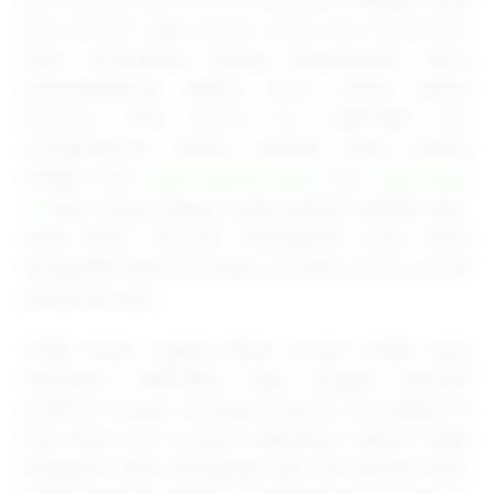
satu bandar togel online resmi dan terpercaya,
kami memahami bahwa kenyamanan serta
keterjangkauan adalah kunci utama dalam
bermain. Oleh karena itu, PUBTOGEL kini
menghadirkan inovasi taruhan super hemat
dengan fitur
togel deposit 5000
atau
togel depo
5k
saja. Cukup dengan modal seharga segelas kopi,
Anda sudah memiliki kesempatan emas untuk
mengubah keberuntungan menjadi jutaan rupiah
setiap harinya!
Tidak hanya unggul dalam urusan modal yang
merakyat, PUBTOGEL juga bangga menjadi
platform dengan
berbagai pasaran terlengkap
di
Asia. Mulai dari pasaran legendaris seperti Togel
Singapore (SGP), Hongkong (HK), dan Sydney (SDY),